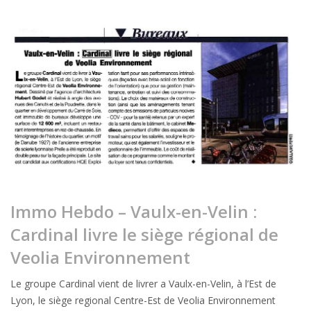
Velin
:
Cardinal
livre
le
siège
régional
de
Veolia
Environnement
Immo Hebdo – Vaulx-en-Velin :
Cardinal livre le siège régional de
Veolia Environnement
Le groupe Cardinal vient de livrer a Vaulx-en-Velin, à l’Est de
Lyon, le siège regional Centre-Est de Veolia Environnement