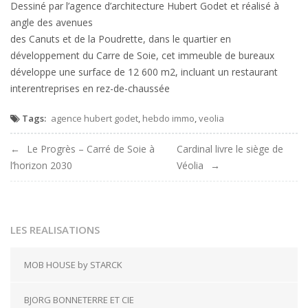
Dessiné par l’agence d’architecture Hubert Godet et réalisé à
angle des avenues
des Canuts et de la Poudrette, dans le quartier en
développement du Carre de Soie, cet immeuble de bureaux
développe une surface de 12 600 m2, incluant un restaurant
interentreprises en rez-de-chaussée
Tags:
agence hubert godet
,
hebdo immo
,
veolia
Navigation
Le Progrès – Carré de Soie à
Cardinal livre le siège de
l’horizon 2030
Véolia
de
l'article
LES REALISATIONS
MOB HOUSE by STARCK
BJORG BONNETERRE ET CIE