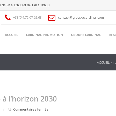
i de 9h à 12h30 et de 14h à 18h30
+33(0)4.72.07.62.63
contact@groupecardinal.com
ACCUEIL
CARDINAL PROMOTION
GROUPE CARDINAL
REA
ACCUEIL
r
 à l’horizon 2030
a
Commentaires fermés
sur
Le