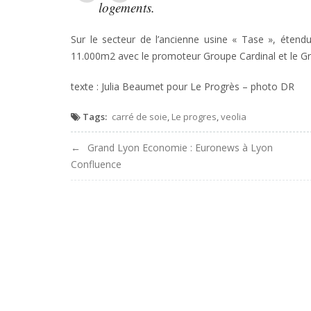
logements.
Sur le secteur de l’ancienne usine « Tase », éten
11.000m2 avec le promoteur Groupe Cardinal et le Gr
texte : Julia Beaumet pour Le Progrès – photo DR
Tags:
carré de soie
,
Le progres
,
veolia
Navigation
Grand Lyon Economie : Euronews à Lyon
Confluence
de
l'article