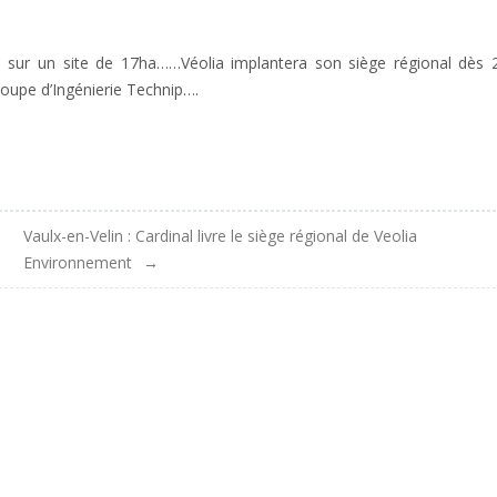
du sur un site de 17ha……Véolia implantera son siège régional dès 
oupe d’Ingénierie Technip….
Vaulx-en-Velin : Cardinal livre le siège régional de Veolia
Environnement