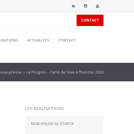
CONTACT
LISATIONS
ACTUALITES
CONTACT
evue-presse
Le Progrès – Carré de Soie à l’horizon 2030
LES REALISATIONS
MOB HOUSE by STARCK