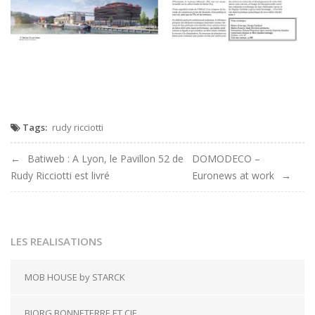
Tags:
rudy ricciotti
Navigation
Batiweb : A Lyon, le Pavillon 52 de
DOMODECO –
Rudy Ricciotti est livré
Euronews at work
de
l'article
LES REALISATIONS
MOB HOUSE by STARCK
BJORG BONNETERRE ET CIE