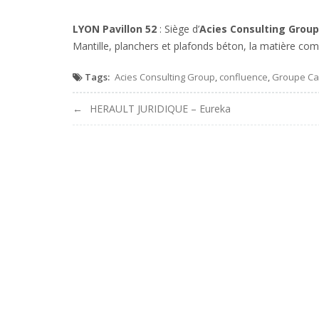
LYON Pavillon 52
: Siège d’
Acies Consulting Group
Mantille, planchers et plafonds béton, la matière 
Tags:
Acies Consulting Group
,
confluence
,
Groupe Ca
Navigation
HERAULT JURIDIQUE – Eureka
de
l'article