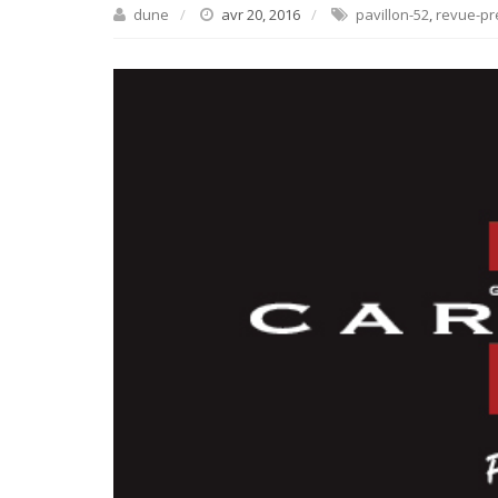
dune
avr 20, 2016
pavillon-52
,
revue-pr