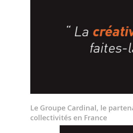
Le Groupe Cardinal, le partena
collectivités en France