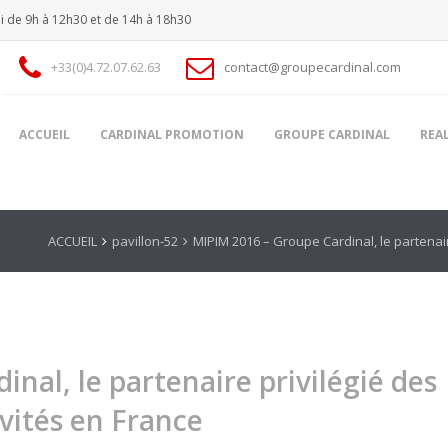
i de 9h à 12h30 et de 14h à 18h30
+33(0)4.72.07.62.63
contact@groupecardinal.com
ACCUEIL
CARDINAL PROMOTION
GROUPE CARDINAL
REA
ACCUEIL
pavillon-52
MIPIM 2016 – Groupe Cardinal, le partenair
nal, le partenaire privilégié des
ivités en France