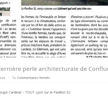
ernière perle architecturale de Confl
esse
Commentaires fermés
sur
TOUT
LYON
pe Cardinal – TOUT Lyon sur le Pavillon 52
–
Le
pavillon